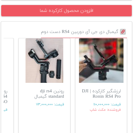
افزودن محصول کارکرده شما
گیمبال دی جی آی دوربین RS4 دست دوم
لرزشگیر کارکرده | DJI
رونین dji rs4
Ronin RS4 Pro
standard گیمبال
RS4
MBO
قیمت:
۱۱۰,۰۰۰,۰۰۰
قیمت:
۷۳,۰۰۰,۰۰۰
فروشنده: مکث شاپ
قیمت