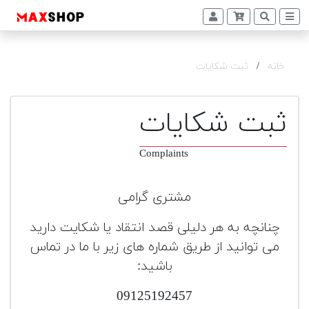
+
دوربین
و
خانه
/
ثبت شکایات
لنز
تجهیزات
ثبت شکایات
و
اکسسوری
Complaints
بازار
دست
مشتری گرامی
دوم
چنانچه به هر دلیلی قصد انتقاد یا شکایت دارید
خرید
اقساطی
می توانید از طریق شماره های زیر با ما در تماس
باشید:
اجاره
دوربین
09125192457
و