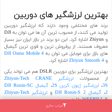
بهترین لرزشگیر های دوربین
برند های مختلفی وجود دارند که لرزشگیر دوربین
تولید می کنند، از محبوب ترین آن ها می توان به DJI
و Zhiyun اشاره کرد. این دو برند در بازار ایران نیز بسیار
معروف هستند. از پرفروش ترین و قوی ترین گیمبال
های بازار برای موبایل می توان به
DJI Osmo Mobile 4
و
Zhiyun Smooth 4
اشاره کرد.
بهترین لرزشگیر برای دوربین DSLR هم می تواند یکی
از محصولات
لرزشگیر Zhiyun-Tech CRANE
3S
،
لرزشگیر ژیون کرین 2S
،
گیمبال DJI Ronin-SC
2
،
گیمبال DJI Ronin-S 2
و
لرزشگیر Zhiyun-Tech
WEEBILL-S
باشد.
مرتب سازی
البته محصولاتی همچون
لرزشگیر Zhiyun CRANE-