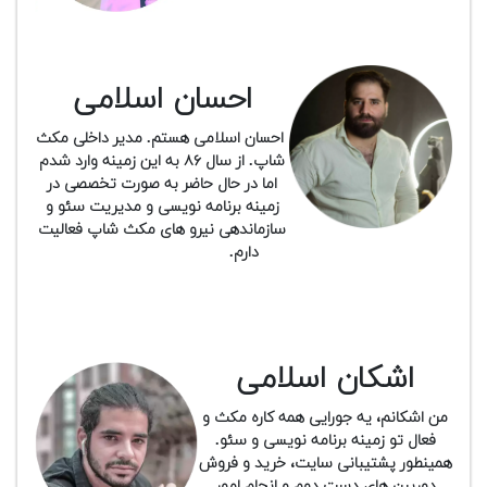
تجهیزات
مکث
پلاس
احسان اسلامی
افزودن
احسان اسلامی هستم. مدیر داخلی مکث
محصول
شاپ. از سال ۸۶ به این زمینه وارد شدم
دست
اما در حال حاضر به صورت تخصصی در
دوم
زمینه برنامه نویسی و مدیریت سئو و
سازماندهی نیرو های مکث شاپ فعالیت
لیست
دارم.
قیمت
دوربین
بله
اشکان اسلامی
من اشکانم، یه جورایی همه کاره مکث و
فعال تو زمینه برنامه نویسی و سئو.
همینطور پشتیبانی سایت، خرید و فروش
دوربین های دست دوم و انجام امور