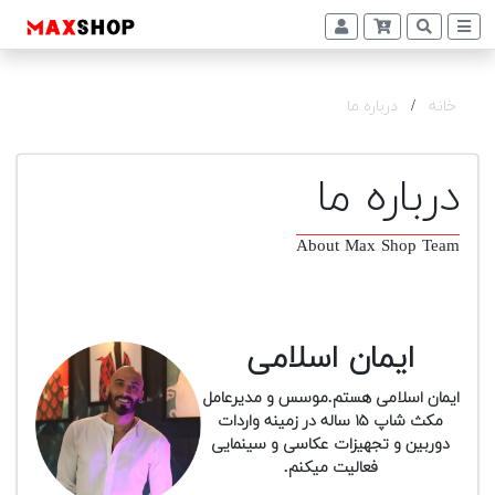
+
دوربین
و
خانه
/
درباره ما
لنز
تجهیزات
درباره ما
و
اکسسوری
About Max Shop Team
بازار
دست
دوم
ایمان اسلامی
خرید
اقساطی
ایمان اسلامی هستم.موسس و مدیرعامل
مکث شاپ ۱۵ ساله در زمینه واردات
اجاره
دوربین و تجهیزات عکاسی و سینمایی
دوربین
فعالیت میکنم.
و