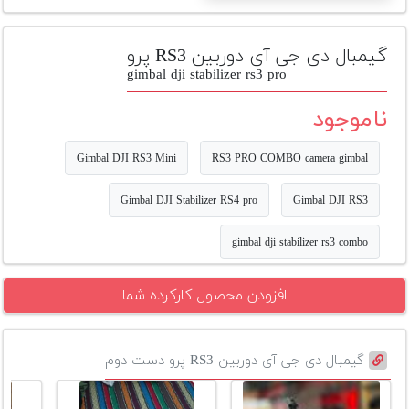
تجهیزات
مکث
گیمبال دی جی آی دوربین RS3 پرو
پلاس
gimbal dji stabilizer rs3 pro
افزودن
ناموجود
محصول
دست
Gimbal DJI RS3 Mini
RS3 PRO COMBO camera gimbal
دوم
Gimbal DJI Stabilizer RS4 pro
Gimbal DJI RS3
لیست
قیمت
gimbal dji stabilizer rs3 combo
دوربین
بله
افزودن محصول کارکرده شما
گیمبال دی جی آی دوربین RS3 پرو دست دوم