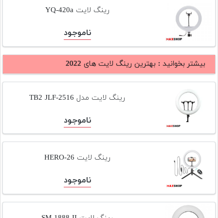
تجهیزات
رینگ لایت YQ-420a
مکث
ناموجود
پلاس
افزودن
بیشتر بخوانید :
بهترین رینگ لایت های 2022
محصول
دست
دوم
رینگ لایت مدل TB2 JLF-2516
لیست
ناموجود
قیمت
دوربین
بله
رینگ لایت HERO-26
ناموجود