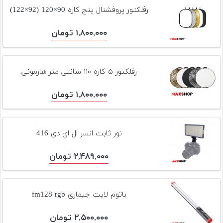
تجهیزات
رفلکتور پروفشنال پنج کاره 90×120 (92×122)
مکث
۱,۸۰۰,۰۰۰ تومان
پلاس
افزودن
محصول
رفلکتور ۵ کاره ۱۱۰ سانتی متر هارمونی
دست
دوم
۱,۸۰۰,۰۰۰ تومان
لیست
قیمت
نور ثابت انسر ال ای دی 416
دوربین
۲,۴۸۹,۰۰۰ تومان
بله
باتوم لایت جیماری fm128 rgb
۲,۵۰۰,۰۰۰ تومان