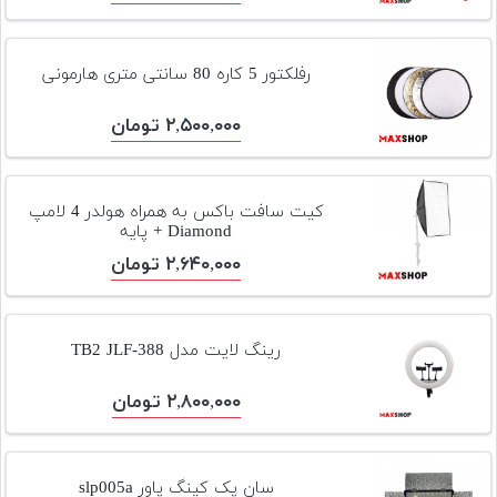
رفلکتور 5 کاره 80 سانتی متری هارمونی
۲,۵۰۰,۰۰۰ تومان
کیت سافت باکس به همراه هولدر 4 لامپ
Diamond + پایه
۲,۶۴۰,۰۰۰ تومان
رینگ لایت مدل TB2 JLF-388
۲,۸۰۰,۰۰۰ تومان
سان پک کینگ پاور slp005a