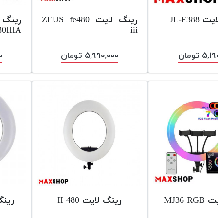
JL-F388
رینگ لایت ZEUS fe480
iii
480IIIA همراه 
۵ تومان
۵,۹۹۰,۰۰۰ تومان
۰۰
MJ36 
رینگ لایت 480 II
رینگ لا