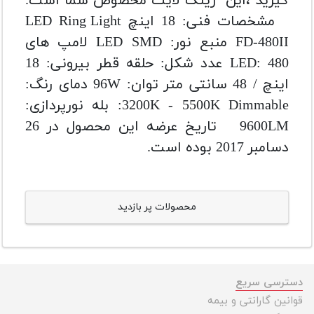
گیرید ،این رینگ لایت مخصوص شما است.
مشخصات فنی:
18 اینچ LED Ring Light
FD-480II
منبع نور: LED SMD
لامپ های
LED: 480 عدد
شکل: حلقه
قطر بیرونی: 18
اینچ / 48 سانتی متر
توان: 96W
دمای رنگ:
Dimmable: بله
3200K - 5500K
نورپردازی:
9600LM
تاریخ عرضه این محصول در 26
دسامبر 2017 بوده است.
محصولات پر بازدید
دسترسی سریع
قوانین گارانتی و بیمه