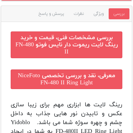
بررسی
ویژگی
نظرات
پرسش و پاسخ
بررسی مشخصات فنی، قیمت و خرید
رینگ لایت ریموت دار نایس فوتو FN-480
II
معرفی، نقد و بررسی تخصصی
NiceFoto
FN-480 II Ring Light
رینگ لایت ها ابزاری مهم برای زیبا سازی
عکس و تابیدن نور هایی جذاب به داخل
چشم و چهره سوژه شما می باشد.
Yidoblo
FD-480II LED Ring Light به شما در ایجاد