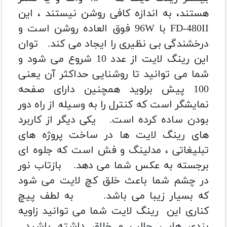
هستند، به اندازه کافی روشن نیستند ، این
FD-480II با 96W فوق العاده روشن است و
درخشندگی بی نظیری را ایجاد می کند.
توان
این رینگ لایت از عدد 10 شروع می شود و
شما می توانید تا روشنایی حداکثر آن یعنی
100 پیش برلوید همچنین دارای صفحه
نمایشگر است که کنترل را به وسیله از راه دور
بودن ساده کرده است.
یکی دیگر از کاربرد
های رینگ لایت ها در ساخت پروژه های
تبلیغاتی ، مدلینگ و فش است که جلوه ای
برجسته به عکس شما می دهد.
بازتاب نور
در چشم شما باعث خلق کچ لایت می شود
که بسیار زیبا می باشد.
به لطف پیچ
کناری این رینگ لایت شما می توانید زاویه
بندی هایی جالب و خلاق داشته باشید