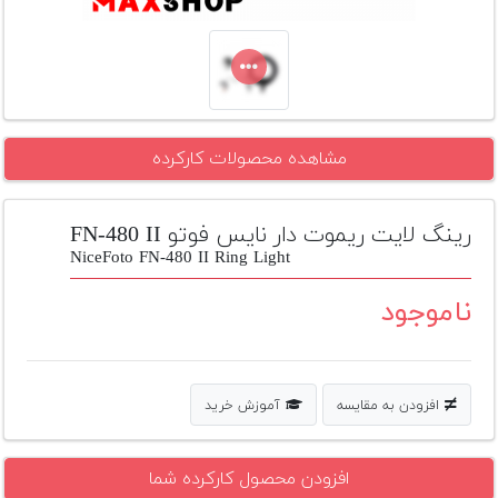
تجهیزات
مکث
پلاس
افزودن
مشاهده محصولات کارکرده
محصول
دست
دوم
رینگ لایت ریموت دار نایس فوتو FN-480 II
لیست
NiceFoto FN-480 II Ring Light
قیمت
دوربین
ناموجود
بله
افزودن به مقایسه
آموزش خرید
افزودن محصول کارکرده شما