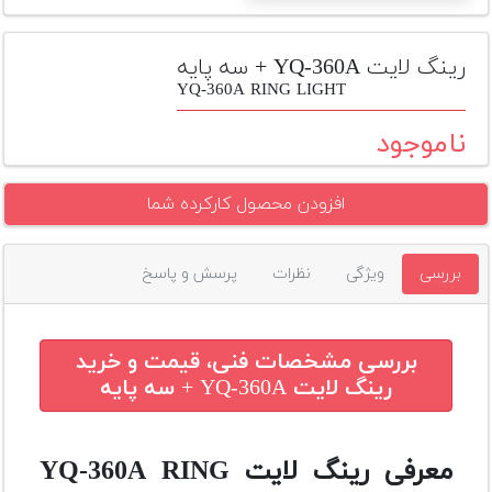
تجهیزات
مکث
رینگ لایت YQ-360A + سه پایه
پلاس
YQ-360A RING LIGHT
افزودن
ناموجود
محصول
دست
افزودن محصول کارکرده شما
دوم
لیست
بررسی
ویژگی
نظرات
پرسش و پاسخ
قیمت
دوربین
بله
بررسی مشخصات فنی، قیمت و خرید
رینگ لایت YQ-360A + سه پایه
معرفی رینگ لایت YQ-360A RING