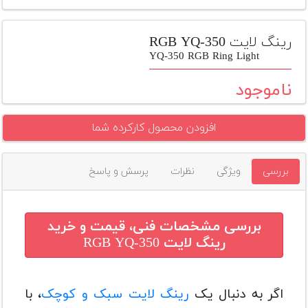
تجهیزات
مکث
رینگ لایت RGB YQ-350
پلاس
YQ-350 RGB Ring Light
افزودن
ناموجود
محصول
دست
افزودن محصول کارکرده شما
دوم
لیست
بررسی
ویژگی
نظرات
پرسش و پاسخ
قیمت
دوربین
بله
بررسی مشخصات فنی، قیمت و خرید
رینگ لایت RGB YQ-350
اگر به دنبال یک
رینگ لایت سبک و کوچک
، با