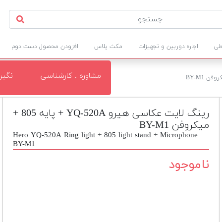
طی
اجاره دوربین و تجهیزات
مکث پلاس
افزودن محصول دست دوم
مشاوره . کارشناسی
نگی
رینگ لایت عکاسی هیرو YQ-520A + پایه 805 +
میکروفن BY-M1
Hero YQ-520A Ring light + 805 light stand + Microphone
BY-M1
ناموجود