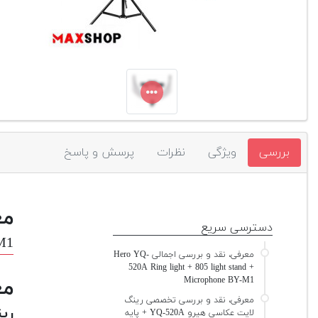
بررسی
ویژگی
نظرات
پرسش و پاسخ
مع
دسترسی سریع
-M1
معرفی، نقد و بررسی اجمالی Hero YQ-
520A Ring light + 805 light stand +
Microphone BY-M1
مع
معرفی، نقد و بررسی تخصصی رینگ
رینگ ل
لایت عکاسی هیرو YQ-520A + پایه