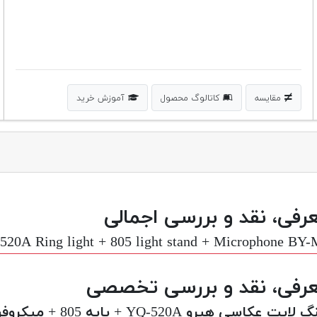
مقایسه
کاتالوگ محصول
آموزش خرید
رفی، نقد و بررسی اجمالی
520A Ring light + 805 light stand + Microphone BY
رفی، نقد و بررسی تخصصی
ایت عکاسی هیرو YQ-520A + پایه 805 + میکروفن BY-M1