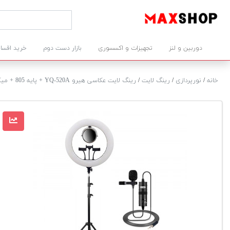
دوربین و لنز
تجهیزات و اکسسوری
بازار دست دوم
خرید اقسا
خانه
/
نورپردازی
/
رینگ لایت
/
رینگ لایت عکاسی هیرو YQ-520A + پایه 805 + میکروفن BY-M1