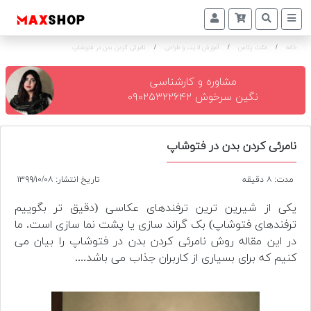
خانه
/
مکث پلاس
/
آموزش ادیت و طراحی
/
نامرئی کردن بدن در فتوشاپ
دوربین
و
لنز
مشاوره و کارشناسی
نگین سرخوش ۰۹۰۲۵۳۲۲۶۴۲
تجهیزات
و
اکسسوری
نامرئی کردن بدن در فتوشاپ
بازار
مدت: ۸ دقیقه
تاریخ انتشار: ۱۳۹۹/۱۰/۰۸
دست
دوم
یکی از شیرین ترین ترفندهای عکاسی (دقیق تر بگوییم
ترفندهای فتوشاپ) بک گراند سازی یا پشت نما سازی است. ما
خرید
در این مقاله روش نامرئی کردن بدن در فتوشاپ را بیان می
اقساطی
کنیم که برای بسیاری از کاربران جذاب می باشد....
اجاره
دوربین
و