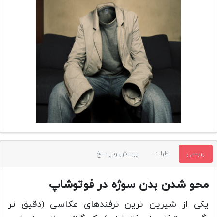
تجهیزات
مکث
پلاس
افزودن
محصول
دست
دوم
لیست
قیمت
دوربین
بله
بررسی
نظرات
پرسش و پاسخ
محو شدن بدن سوژه در فوتوشاپ
یکی از شیرین ترین ترفندهای عکاسی (دقیق تر