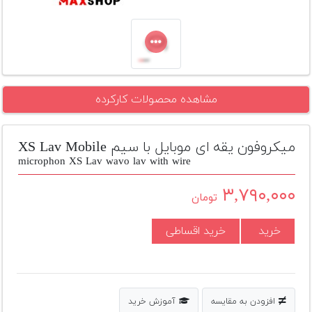
تجهیزات
مکث
پلاس
افزودن
مشاهده محصولات کارکرده
محصول
دست
دوم
میکروفون یقه ای موبایل با سیم XS Lav Mobile
لیست
microphon XS Lav wavo lav with wire
قیمت
دوربین
۳,۷۹۰,۰۰۰
تومان
بله
خرید
خرید اقساطی
افزودن به مقایسه
آموزش خرید