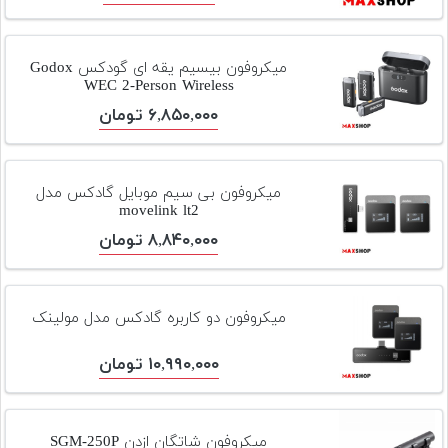
میکروفون بیسیم یقه ای گودکس Godox
WEC 2-Person Wireless
۶,۸۵۰,۰۰۰ تومان
میکروفون بی سیم موبایل گادکس مدل
movelink lt2
۸,۸۴۰,۰۰۰ تومان
میکروفون دو کاربره گادکس مدل مولینک
۱۰,۹۹۰,۰۰۰ تومان
میکروفون شاتگان ازدن SGM-250P