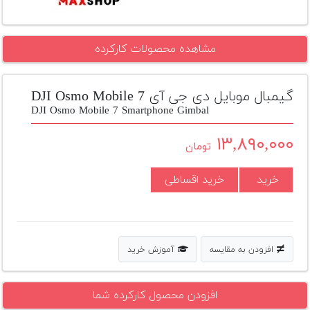
تجهیزات
مکث
مشاهده محصولات کارکرده
پلاس
افزودن
گیمبال موبایل دی جی آی DJI Osmo Mobile 7
محصول
DJI Osmo Mobile 7 Smartphone Gimbal
دست
دوم
۱۳,۸۹۰,۰۰۰
تومان
لیست
قیمت
خرید
خرید اقساطی
دوربین
بله
افزودن به مقایسه
آموزش خرید
افزودن محصول کارکرده شما