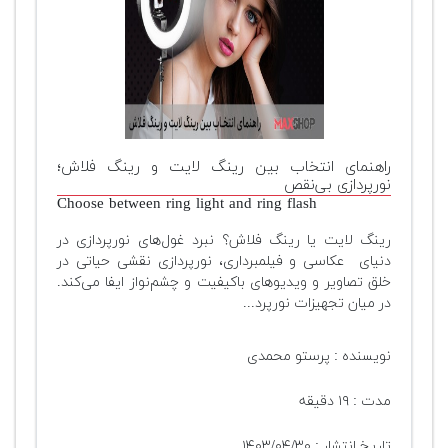
تجهیزات
مکث
پلاس
افزودن
محصول
دست
راهنمای انتخاب بین رینگ لایت و رینگ فلاش؛
دوم
نورپردازی بی‌نقص
Choose between ring light and ring flash
لیست
رینگ لایت یا رینگ فلاش؟ نبرد غول‌های نورپردازی در
قیمت
دنیای عکاسی و فیلمبرداری، نورپردازی نقشی حیاتی در
دوربین
خلق تصاویر و ویدیوهای باکیفیت و چشم‌نواز ایفا می‌کند.
در میان تجهیزات نورپرد...
بله
نویسنده : پرستو محمدی
مدت : ۱۹ دقیقه
تاریخ انتشار : ۱۴۰۳/۰۴/۳۰