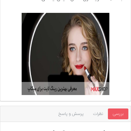
تجهیزات
مکث
پلاس
افزودن
محصول
دست
دوم
لیست
قیمت
دوربین
بله
بررسی
نظرات
پرسش و پاسخ