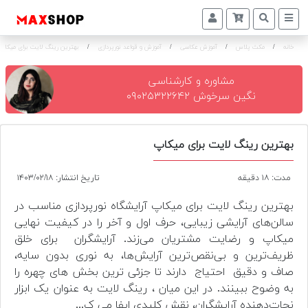
خانه
/
مکث پلاس
/
آموزش عکاسی
/
آموزش و قواعد نورپردازی
/
بهترین رینگ لایت برای میکاپ
دوربین
و
لنز
مشاوره و کارشناسی
نگین سرخوش ۰۹۰۲۵۳۲۲۶۴۲
تجهیزات
و
اکسسوری
بهترین رینگ لایت برای میکاپ
بازار
مدت: ۱۸ دقیقه
تاریخ انتشار: ۱۴۰۳/۰۲/۱۸
دست
دوم
بهترین رینگ لایت برای میکاپ آرایشگاه نورپردازی مناسب در
سالن‌های آرایشی زیبایی، حرف اول و آخر را در کیفیت نهایی
خرید
میکاپ و رضایت مشتریان می‌زند. آرایشگران برای خلق
اقساطی
ظریف‌ترین و بی‌نقص‌ترین آرایش‌ها، به نوری بدون سایه،
صاف و دقیق احتیاج دارند تا جزئی ترین بخش های چهره را
اجاره
دوربین
به وضوح ببینند. در این میان ، رینگ لایت به عنوان یک ابزار
و
نجات‌دهنده آرایشگران، نقش کلیدی ایفا می ک...