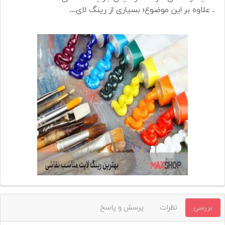
تجهیزات
. علاوه بر این موضوع؛ بسیاری از رینگ لای...
مکث
پلاس
افزودن
محصول
دست
دوم
لیست
قیمت
دوربین
بله
بررسی
نظرات
پرسش و پاسخ