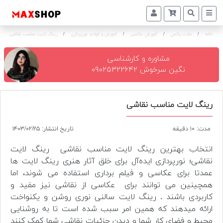
خانه
/
مکث پلاس
/
آموزش عکاسی
/
آموزش و قواعد نورپردازی
/
رینگ لایت مناسب نقاشی
دوربین
و
لنز
مشاوره و کارشناسی
نگین سرخوش ۰۹۰۲۵۳۲۲۶۴۲
تجهیزات
و
اکسسوری
رینگ لایت مناسب نقاشی
بازار
مدت: ۱۰ دقیقه
تاریخ انتشار: ۱۴۰۳/۰۲/۲۵
دست
دوم
انتخاب بهترین رینگ لایت مناسب نقاشی رینگ لایت
نقاشی؛ نورپردازی ایده‌آل برای خلق آثار هنری رینگ لایت ها
خرید
عمدتا برای عکاسی و فیلم برداری استفاده می شوند، اما
اقساطی
همچینین می توانند برای عکاسی از نقاشی نیز مفید و
کاربردی باشند . رینگ لایت سالنی نوری روشن و یکنواخت
اجاره
دوربین
ارائه میدهند که همین امر سبب شده است تا به روشنایی
و
محیط و فضای کار شما و دیدن جزئیات نقاشی شما کمک کنند