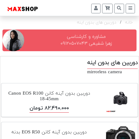
خانه
/
دوربین های بدون اینه
دوربین
و
لنز
مشاوره و کارشناسی
زهرا شفیعی ۰۹۱۲۰۵۰۷۰۴۳
تجهیزات
و
دوربین های بدون اینه
اکسسوری
mirrorless camera
بازار
دست
دوم
دوربین بدون آینه کانن Canon EOS R100
18-45mm
خرید
۸۲,۴۹۰,۰۰۰ تومان
اقساطی
اجاره
دوربین
دوربین بدون آینه کانن EOS R50 بدنه
و