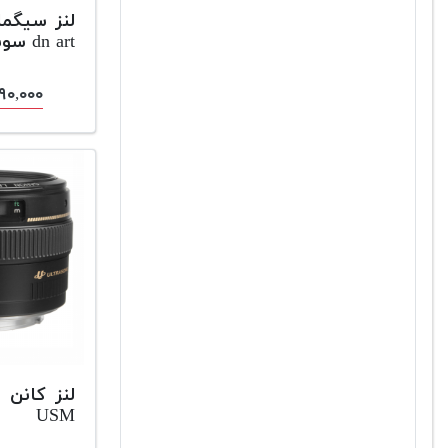
dn art سونی
۵,۹۹۰,۰۰۰
USM