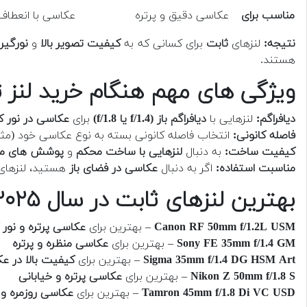
مناسب برای
عکاسی دقیق و پرتره
عکاسی با انعطاف
نتیجه:
لنزهای
ثابت
برای کسانی که به
کیفیت تصویر بالا
و
نورگیر
هستند.
ویژگی های مهم هنگام خرید لنز 
دیافراگم:
لنزهایی با
دیافراگم باز (f/1.4 یا f/1.8)
برای
عکاسی در نور ک
فاصله کانونی:
انتخاب فاصله کانونی بسته به نوع عکاسی خود (مثل
کیفیت ساخت:
به دنبال
لنزهایی با ساخت محکم
و
پوشش های مق
مناسبت استفاده:
اگر به دنبال
عکاسی در فضای باز
هستید، لنزها
بهترین لنزهای ثابت در سال ۲۰۲۵
Canon RF 50mm f/1.2L USM
– بهترین برای
عکاسی پرتره و نور 
Sony FE 35mm f/1.4 GM
– بهترین برای
عکاسی منظره و پرتره
Sigma 35mm f/1.4 DG HSM Art
– بهترین برای
کیفیت بالا در عک
Nikon Z 50mm f/1.8 S
– بهترین برای
عکاسی پرتره و خیابانی
Tamron 45mm f/1.8 Di VC USD
– بهترین برای
عکاسی روزمره و پ