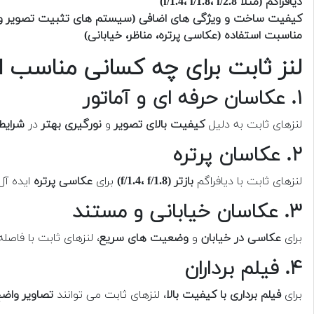
دیافراگم (مثلاً f/1.4، f/1.8، f/2.8)
کیفیت ساخت و ویژگی های اضافی (سیستم های تثبیت تصویر و 
مناسبت استفاده (عکاسی پرتره، مناظر، خیابانی)
لنز ثابت برای چه کسانی مناسب
۱. عکاسان حرفه ای و آماتور
لنزهای ثابت به دلیل
کیفیت بالای تصویر
و
نورگیری بهتر
در
شرایط
۲. عکاسان پرتره
لنزهای ثابت با دیافراگم
بازتر (f/1.4، f/1.8)
برای
عکاسی پرتره
ایده آل
۳. عکاسان خیابانی و مستند
برای
عکاسی در خیابان
و
وضعیت های سریع
، لنزهای ثابت با فاص
۴. فیلم برداران
برای
فیلم برداری با کیفیت بالا
، لنزهای ثابت می توانند
تصاویر واضح