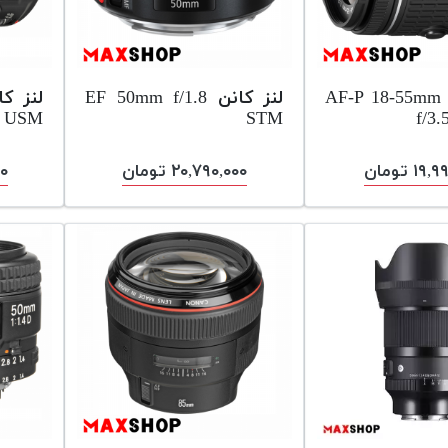
لنز نیکون AF-P 18-55mm
لنز کانن EF 50mm f/1.8
USM
STM
f/3
۱ تومان
۲۰,۷۹۰,۰۰۰ تومان
۰۰