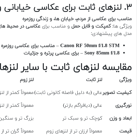
۳. لنزهای ثابت برای عکاسی خیابانی و روزمره (50mm-85mm)
مناسب برای عکاسی از مردم، خیابان ها، و زندگی روزمره
ویژگی ها:
کمپکت و قابل حمل
و مناسب برای
عکاسی در محیط ها
مدل های پیشنهادی:
Canon RF 50mm f/1.8 STM
–
مناسب برای عکاسی روزمره و
Sony 85mm f/1.8
–
برای عکاسی پرتره و جزئیات
مقایسه لنزهای ثابت با سایر لنزها
ویژگی
لنز ثابت
لنز زوم
کیفیت تصویر
عالی (به دلیل فاصله کانونی ثابت)
معمولاً کمتر از لن
نورگیری
عالی (دیافراگم بازتر)
معمولاً کمتر از لن
ابعاد و وزن
کوچک تر و سبک تر
بزرگ تر و سنگین
قیمت
معمولاً ارزان تر از لنزهای زوم
معمولاً گران تر از 