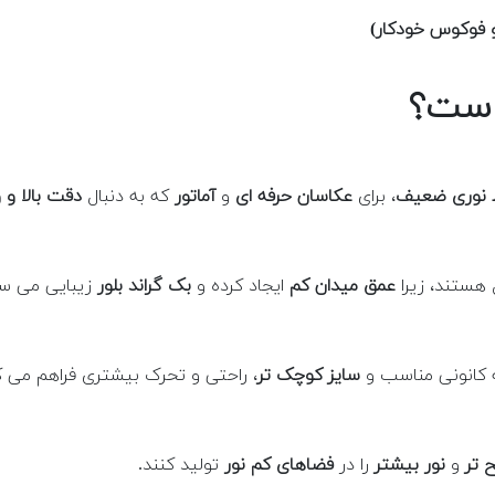
فوکوس خودکار)
 است؟
 نوری ضعیف
، برای
عکاسان حرفه ای
و
آماتور
که به دنبال
دقت بالا و
 هستند، زیرا
عمق میدان کم
ایجاد کرده و
بک گراند بلور
زیبایی می سا
له کانونی مناسب و
سایز کوچک تر
، راحتی و تحرک بیشتری فراهم می ک
 تر
و
نور بیشتر
را در
فضاهای کم نور
تولید کنند.