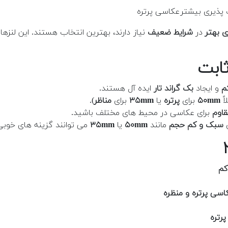
 پذیری بیشتر
عکاسی پرتره
ی بهتر
در
شرایط ضعیف
نیاز دارند، بهترین انتخاب هستند. این لنزه
ثابت
م
و ایجاد
بک گراند تار
ایده آل هستند.
اً
۵۰mm
برای
پرتره
یا
۳۵mm
برای
مناظر
).
اوم
برای عکاسی در محیط های مختلف باشید.
ی
سبک و کم حجم
مانند
۵۰mm
یا
۳۵mm
می توانند گزینه های خوبی
کم
اسی پرتره و منظره
رتره