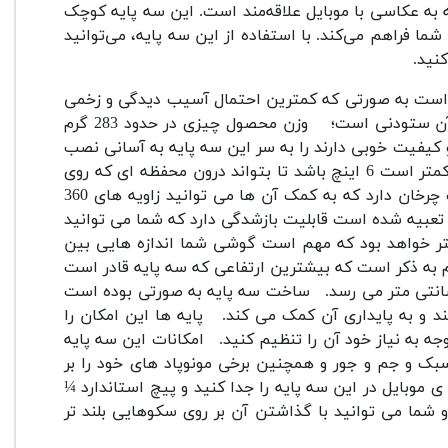
به عکاسی با موبایل علاقه‌مند است. این سه پایه کوچک
شما فراهم می‌کند. با استفاده از این سه پایه، می‌توانید
نید.
ستیک سفت و سخت است به صورتی که کمترین احتمال آسیب دیدگی و زخمی
آن ستودنی است؛
وزن محصول چیزی در حدود 283 گرم
کیفیت خوبی دارند را به سر این سه پایه به آسانی نصب
اما باید دقت کنید که سایز گوشی همراه شما باید 6 اینچ یا کمتر است 6 اینچ باشد تا بتواند درون محفظه ای که روی
علاوه بر آن پایه هایی با قابلیت چرخان دارد که به کمک آن ها می توانید زاویه های 360
تعبیه شده است قابلیت بازشدگی دارد که شما می توانید
ی 54 میلی متر و درحالت کامل باز شده حدود 88 میلیمتر خواهد بود که مهم است گوشی شما اندازه هایی بین
م به ذکر است که بیشترین ارتفاعی که سه پایه قادر است
ساخت سه پایه به صورتی بوده است
 و به پایداری آن کمک می کند.
پایه ها این امکان را
امکانات این سه پایه
بک و جم و جور و همچنین برخی مونوپاد های خود را بر
 موبایل در این سه پایه را جدا کنید و پیچ استاندارد ¼
 شما می توانید با گذاشتن آن بر روی سکوهایی بلند تر