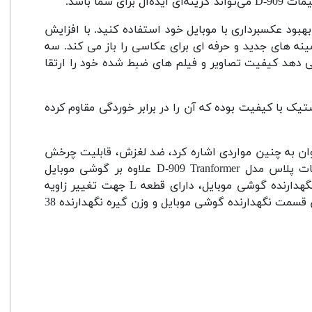
شما باشد.
بود عکسبرداری با موبایل خود استفاده کنید. با افزایش
ینه های جدید و حرفه ای برای عکاسی را باز می کند. سه
س مدل D-909 Tranformer به شما امکان می دهد کیفیت تصاویر و فیلم های ضبط شده خود را ارتقا
گهدارنده یونیمات پلاس مدل D-909 Tranformer از پلاستیک با کیفیت بوده که آن را در برابر خوردگی مقاوم کرده
لاس مدل D909DSLR می توان به چنین مواردی اشاره کرد، ضد لغزش، قابلیت چرخش
360 درجه، حمل آسان و قیمت قابل قبول، سه پایه نگهدارنده یونیمات پلاس مدل D-909 Tranformer علاوه بر گوشی موبایل
نگهدارنده گوشی موبایل،
دارای قطعه L جهت تغییر زاویه
 قسمت نگهدارنده گوشی موبایل و
وزن گیره نگهدارنده 38