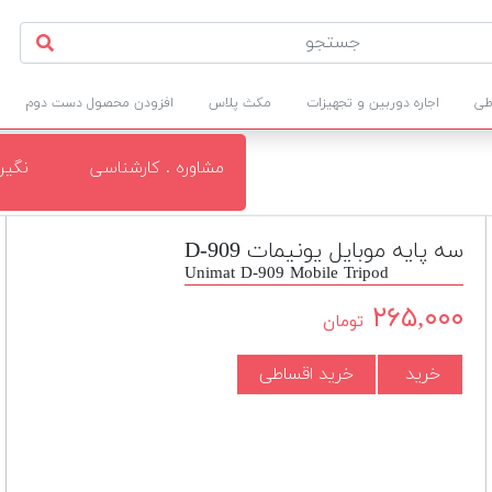
طی
اجاره دوربین و تجهیزات
مکث پلاس
افزودن محصول دست دوم
مشاوره . کارشناسی
نگی
سه پایه موبایل یونیمات D-909
Unimat D-909 Mobile Tripod
۲۶۵,۰۰۰
تومان
خرید
خرید اقساطی