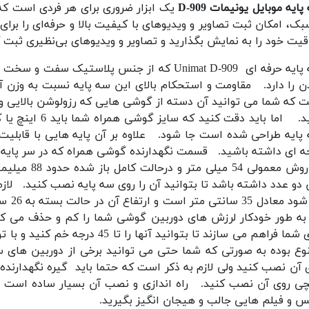
ایه موبایل یونیمات D-909
یک ابزار ضروری برای هر فردی است که 
بک، امکان ثبت تصاویر و ویدیوهای با کیفیت بالا و حرفه‌ای را برای 
قیت خود را به نمایش بگذارید و تصاویر و ویدیوهای بی‌نظیری ثبت ک
سه پایه حرفه ای Unimat D-909 که از جنس پلا
 را دارد.
مقاومت و استحکام بالای این سه پایه نسبت به وزن 
 که شما می توانید آن دسته از گوشی هایی که رزولوشن بالایی و 
د.
پایه طراحی شده است جا شود.
ه ای داشته باشید.
قسمت نگهدارنده گوشی همراه که در سر پایه 
در روش معمول
 دو عدد داشته باشد تا بتوانید آن را روی سه پایه نصب کنید.
لاز
 سانتی متر است و ارتفاع آن در حالت بسته به 26 سانتی متر می رسد.
به طور خودکار لرزش های دوربین گوشی شما را کم و حذف می کند
ا فراهم می سازند تا بتوانید آنها را تا 45 درجه خم کنید و با توجه به نیاز خود آن را تنظیم کنید.
وع بوده به صورتی که شما حتی می توانید برخی از دوربین های س
 آن نصب کنید ولی لازم به ذکر است که حتما باید گیره نگهدارنده ی
چی روی آن نصب کنید.
راه اندازی و نصب آن بسیار ساده است و
 و فیلم هایی جالب و هیجان انگیز بگیرید.