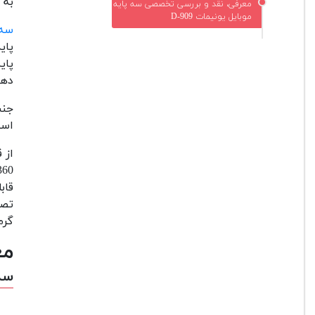
به دن
معرفی، نقد و بررسی تخصصی سه پایه
موبایل یونیمات D-909
سه 
پای
دهی
است. 
از 
قاب
تصو
گرم
مع
سه 