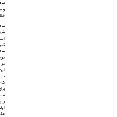
سه پ
و س
خلا
شدن
است
کنی
سه 
درج
این
باز شود معادل 35
که 
برای شم
متن
روی
این
عکس