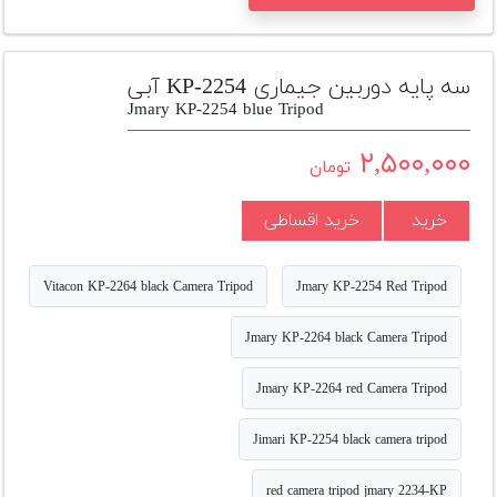
تجهیزات
مکث
سه پایه دوربین جیماری KP-2254 آبی
پلاس
Jmary KP-2254 blue Tripod
افزودن
۲,۵۰۰,۰۰۰
محصول
تومان
دست
دوم
خرید
خرید اقساطی
لیست
قیمت
Vitacon KP-2264 black Camera Tripod
Jmary KP-2254 Red Tripod
دوربین
Jmary KP-2264 black Camera Tripod
بله
Jmary KP-2264 red Camera Tripod
Jimari KP-2254 black camera tripod
red camera tripod jmary 2234-KP