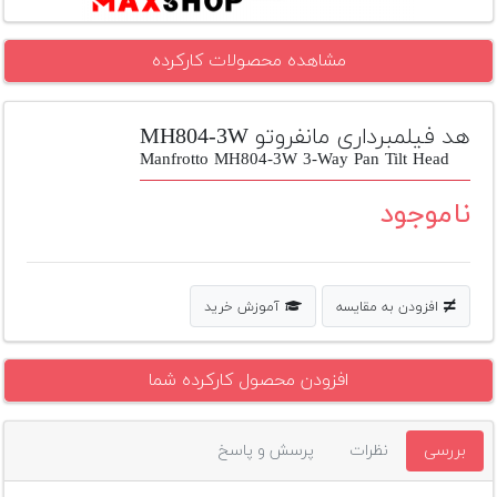
تجهیزات
مشاهده محصولات کارکرده
مکث
پلاس
هد فیلمبرداری مانفروتو MH804-3W
افزودن
محصول
Manfrotto MH804-3W 3-Way Pan Tilt Head
دست
دوم
ناموجود
لیست
قیمت
دوربین
افزودن به مقایسه
آموزش خرید
بله
افزودن محصول کارکرده شما
بررسی
نظرات
پرسش و پاسخ