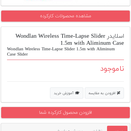
تجهیزات
مشاهده محصولات کارکرده
مکث
پلاس
اسلایدر Wondlan Wireless Time-Lapse Slider
افزودن
محصول
1.5m with Aliminum Case
دست
Wondlan Wireless Time-Lapse Slider 1.5m with Aliminum
دوم
Case Slider
ناموجود
لیست
قیمت
دوربین
بله
افزودن به مقایسه
آموزش خرید
افزودن محصول کارکرده شما