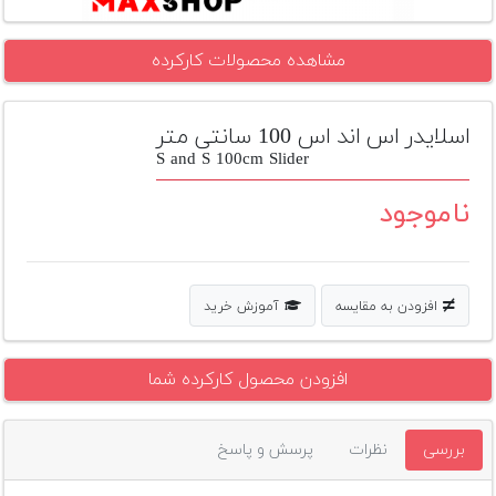
تجهیزات
مشاهده محصولات کارکرده
مکث
پلاس
اسلایدر اس اند اس 100 سانتی متر
افزودن
محصول
S and S 100cm Slider
دست
دوم
ناموجود
لیست
قیمت
دوربین
افزودن به مقایسه
آموزش خرید
بله
افزودن محصول کارکرده شما
بررسی
نظرات
پرسش و پاسخ