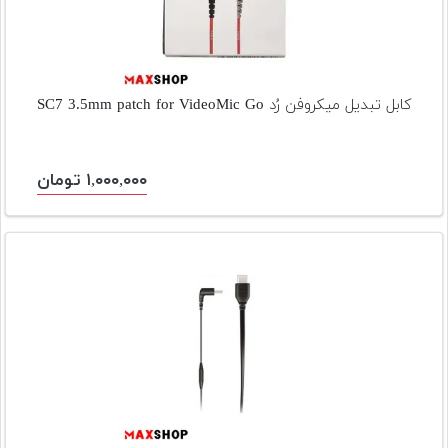
تجهیزات
مکث
پلاس
کابل تبدیل میکروفن رُد SC7 3.5mm patch for VideoMic Go
افزودن
محصول
دست
۱,۰۰۰,۰۰۰ تومان
دوم
لیست
قیمت
دوربین
بله