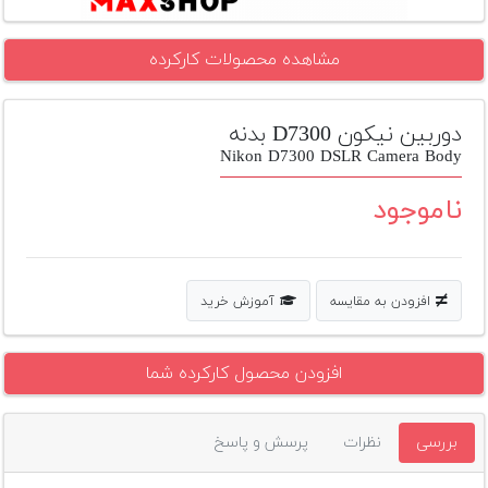
تجهیزات
مشاهده محصولات کارکرده
مکث
پلاس
دوربین نیکون D7300 بدنه
افزودن
محصول
Nikon D7300 DSLR Camera Body
دست
دوم
ناموجود
لیست
قیمت
دوربین
افزودن به مقایسه
آموزش خرید
بله
افزودن محصول کارکرده شما
بررسی
نظرات
پرسش و پاسخ