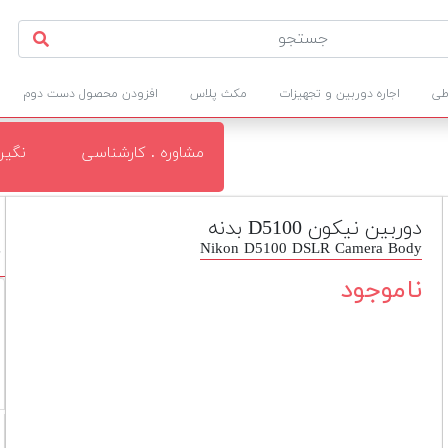
طی
اجاره دوربین و تجهیزات
مکث پلاس
افزودن محصول دست دوم
مشاوره . کارشناسی
نگی
دوربین نیکون D5100 بدنه
Nikon D5100 DSLR Camera Body
د
ناموجود