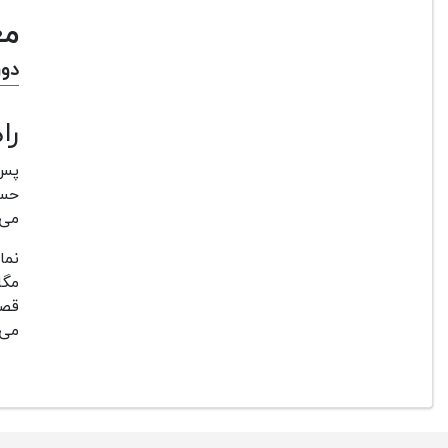
مع
دورب
را
پس 
می‌
قصد
می‌