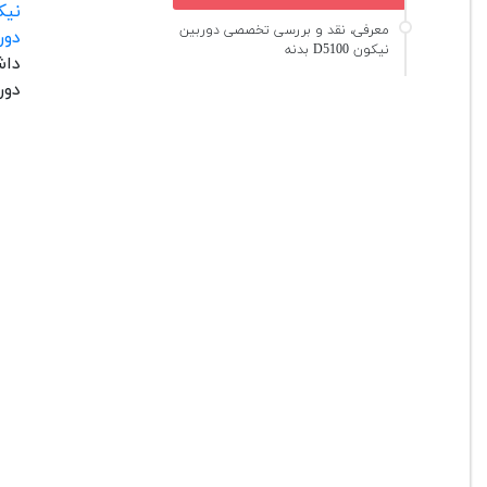
نی
معرفی، نقد و بررسی تخصصی دوربین
دور
نیکون D5100 بدنه
داش
دور