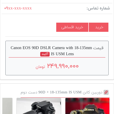
شماره تماس:
۰۹xx-xxx-xxxx
خرید
خرید اقساطی
قیمت Canon EOS 90D DSLR Camera with 18-135mm
IS USM Lens
آکبند
۲۴۹,۹۹۰,۰۰۰
تومان
دوربین کانن 90D + 18-135mm IS USM دست دوم