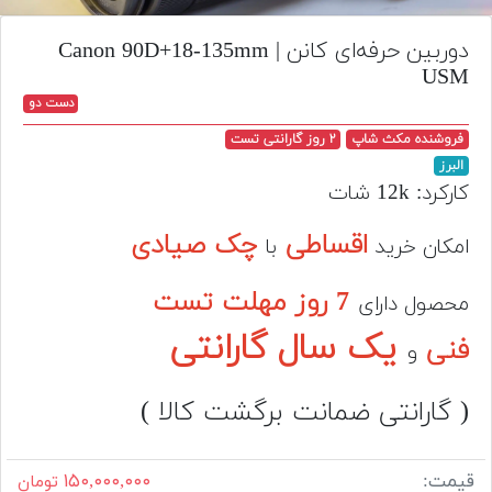
تجهیزات
دوربین حرفه‌ای کانن | Canon 90D+18-135mm
مکث
USM
پلاس
دست دو
افزودن
فروشنده مکث شاپ
۲ روز گارانتی تست
محصول
البرز
دست
کارکرد: 12k شات
دوم
اقساطی
چک صیادی
امکان خرید
با
لیست
قیمت
7 روز مهلت تست
دوربین
محصول دارای
یک سال گارانتی
فنی
بله
و
( گارانتی ضمانت برگشت کالا )
قیمت:
۱۵۰,۰۰۰,۰۰۰
تومان