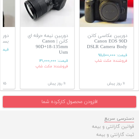
دوربین عکاسی کانن
دوربین نیمه حرفه ای
Canon EOS 90D
کانن | Canon
بسیا
90D+18-135mm
DSLR Camera Body
قیمت
Usm
قیمت:
۹۵,۵۰۰,۰۰۰
فروشنده: مکث شاپ
قیمت:
۱۴۱,۰۰۰,۰۰۰
فروشنده: مکث شاپ
۱۱ روز پیش
۱۱ روز پیش
۱۵ روز پیش
افزودن محصول کارکرده شما
دسترسی سریع
قوانین گارانتی و بیمه
ثبت گارانتی و بیمه