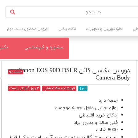
طی
اجاره دوربین و تجهیزات
مکث پلاس
افزودن محصول دست دوم
مشاوره و کارشناسی
نگی
دوربین عکاسی کانن Canon EOS 90D DSLR
دست دو
Camera Body
البرز
فروشنده مکث شاپ
۲ روز گارانتی تست
جعبه دارد
لوازم جانبی داخل جعبه موجوده
امکان خرید اقساطی
فنی سالم و بدون ایراد
8000 شات
مهلت تست کالاهای دست دوم 7 روز است و کالا فقط