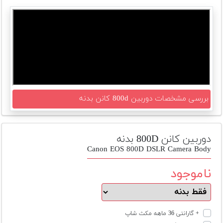
تجهیزات
مکث
پلاس
افزودن
محصول
دست
دوم
بررسی مشخصات دوربین 800d کانن بدنه
لیست
قیمت
دوربین
دوربین کانن 800D بدنه
Canon EOS 800D DSLR Camera Body
بله
ناموجود
+ گارانتی 36 ماهه مکث شاپ