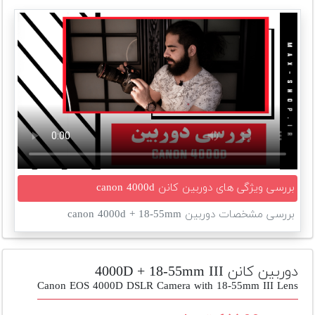
تجهیزات
مکث
پلاس
افزودن
محصول
دست
دوم
لیست
قیمت
بررسی ویژگی های دوربین کانن canon 4000d
دوربین
بررسی مشخصات دوربین canon 4000d + 18-55mm
بله
دوربین کانن 4000D + 18-55mm III
Canon EOS 4000D DSLR Camera with 18-55mm III Lens