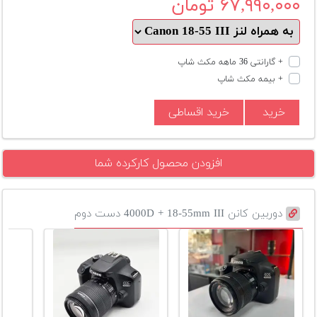
۶۷,۹۹۰,۰۰۰ تومان
+ گارانتی 36 ماهه مکث شاپ
+ بیمه مکث شاپ
خرید
خرید اقساطی
افزودن محصول کارکرده شما
دوربین کانن 4000D + 18-55mm III دست دوم