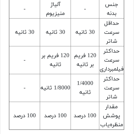
جنس
آلیاژ
-
-
بدنه
منیزیوم
حداقل
سرعت
30 ثانیه
30 ثانیه
30 ثانیه
شاتر
حداکثر
120 فریم
120 فریم بر
سرعت
-
بر ثانیه
ثانیه
فیلمبرداری
حداکثر
1/4000
سرعت
1/8000 ثانیه
-
ثانیه
شاتر
مقدار
پوشش
100 درصد
100 درصد
100 درصد
منظره‌یاب