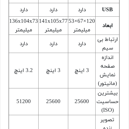
USB
دارد
دارد
دارد
136x104x73
141x105x77
120×67×53
ابعاد
میلیمتر
میلیمتر
میلیمتر
ارتباط بی
دارد
دارد
دارد
سیم
اندازه
صفحه
3 اینچ
3 اینچ
3.2 اینچ
نمایش
(مانیتور)
بیشترین
حساسیت
25600
25600
51200
(ISO)
تصویر
زنده