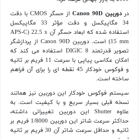
در
دوربین Canon 90D
از حسگر CMOS با دقت
34 مگاپیکسل و دقت مؤثر 33 مگاپیکسل
استفاده شده که ابعاد حسگر آن APS-C) 22.5 x
15 mm) است. دوربین Canon 90D از پردازشگر
تصویر قدرتمند DIGIC 8 استفاده می کند که
امکان عکاسی پیاپی با سرعت 11 فریم بر ثانیه
و فوکوس خودکار 45 نقطه ای را برای آن فراهم
ساخته است.
سیستم فوکوس خودکار این دوربین نیز همانند
نسخه قبلی بسیار سریع و با کیفیت است. به
علاوه Shutter این دوربین تغییراتی داشته،
حداکثر سرعت شاتر این دوربین 1/8000 فریم بر
ثانیه و حداقل سرعت شاتر آن 30 فریم بر ثانیه