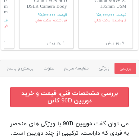
Canon EOS 90D
Canon 90D+18-
5mm
DSLR Camera Body
135mm USM
Usm
قیمت:
۱۵۰,۰۰۰,۰۰۰
قیمت:
۹۵,۵۰۰,۰۰۰
فروشنده: مکث شاپ
فروشنده: مکث شاپ
قیمت
فروش
۹ روز پیش
۹ روز پیش
۹ روز پیش
بررسی
ویژگی
مقایسه سریع
نظرات
پرسش و پاسخ
بررسی مشخصات فنی، قیمت و خرید
دوربین 90D کانن
می توان گفت
دوربین 90D
با ویژگی های منحصر
به فردی که داراست، ترکیبی از چند دوربین است.