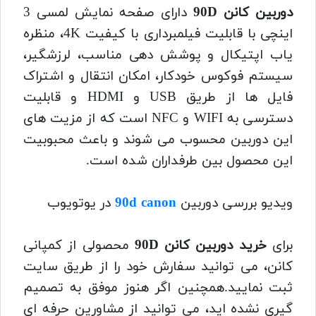
دوربین کانن 90D
دارای صفحه نمایش لمسی 3
اینچی با قابلیت فیلمبرداری با کیفیت 4K، منظره
یاب اپتیکال و پوشش دهی مناسب، لرزشگیر،
سیستم فوکوس خودکار، امکان انتقال و اشتراک
فایل ها از طریق USB و HDMI و قابلیت
دسترسی به WIFI و NFC است که از مزیت های
این دوربین محسوب می شوند و باعث محبوبیت
این محصول بین طرفداران شده است.
ویدیو بررسی دوربین
90d canon
در یوتویوب
برای
خرید دوربین کانن 90D
محصولی از کمپانی
کانن، می توانید سفارش خود را از طریق سایت
ثبت نمایید.همچنین اگر هنوز موفق به تصمیم
گیری نشده اید، می توانید از مشاورین حرفه ای