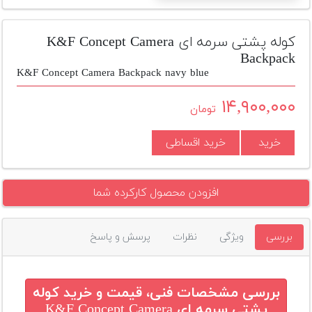
تجهیزات
مکث
کوله پشتی سرمه ای K&F Concept Camera
پلاس
Backpack
K&F Concept Camera Backpack navy blue
افزودن
محصول
۱۴,۹۰۰,۰۰۰
تومان
دست
دوم
خرید
خرید اقساطی
لیست
قیمت
دوربین
افزودن محصول کارکرده شما
بله
بررسی
ویژگی
نظرات
پرسش و پاسخ
بررسی مشخصات فنی، قیمت و خرید
کوله
پشتی سرمه ای K&F Concept Camera