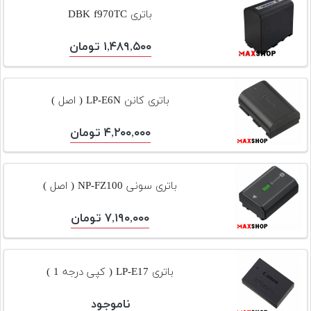
تجهیزات
باتری DBK f970TC
مکث
۱,۴۸۹,۵۰۰ تومان
پلاس
افزودن
محصول
باتری کانن LP-E6N ( اصل )
دست
دوم
۴,۲۰۰,۰۰۰ تومان
لیست
قیمت
باتری سونی NP-FZ100 ( اصل )
دوربین
۷,۱۹۰,۰۰۰ تومان
بله
باتری LP-E17 ( کپی درجه 1 )
ناموجود