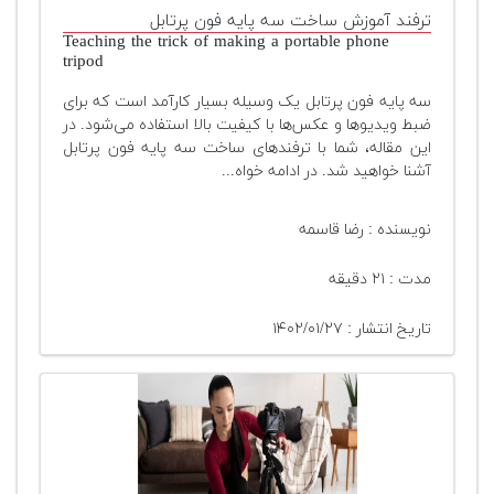
تجهیزات
ترفند آموزش ساخت سه پایه فون پرتابل
Teaching the trick of making a portable phone
tripod
مکث
پلاس
سه پایه فون پرتابل یک وسیله بسیار کارآمد است که برای
ضبط ویدیوها و عکس‌ها با کیفیت بالا استفاده می‌شود. در
افزودن
این مقاله، شما با ترفندهای ساخت سه پایه فون پرتابل
محصول
آشنا خواهید شد. در ادامه خواه...
دست
دوم
نویسنده : رضا قاسمه
لیست
قیمت
مدت : ۲۱ دقیقه
دوربین
تاریخ انتشار : ۱۴۰۲/۰۱/۲۷
بله