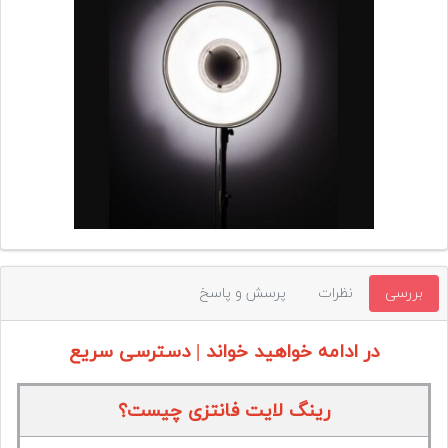
تجهیزات
مکث
پلاس
افزودن
محصول
دست
دوم
لیست
قیمت
دوربین
بررسی
نظرات
پرسش و پاسخ
بله
در ادامه خواهید خواند | دسترسی سریع
رینگ لایت فانتزی چیست؟