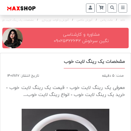
خانه
/
مکث پلاس
/
آموزش عکاسی
/
آموزش و قواعد نورپردازی
/
مشخصات یک رینگ لایت خوب
دوربین
و
لنز
مشاوره و کارشناسی
نگین سرخوش ۰۹۰۲۵۳۲۲۶۴۲
تجهیزات
و
اکسسوری
مشخصات یک رینگ لایت خوب
بازار
مدت: ۵ دقیقه
تاریخ انتشار: ۱۴۰۱/۱۱/۱۷
دست
دوم
معرفی یک رینگ لایت خوب - قیمت یک رینگ لایت خوب -
خرید یک رینگ لایت خوب - انواع رینگ لایت خوب...
خرید
اقساطی
اجاره
دوربین
و