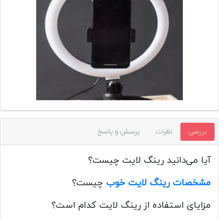
تجهیزات
مکث
پلاس
افزودن
محصول
دست
دوم
لیست
قیمت
بررسی
نظرات
پرسش و پاسخ
دوربین
بله
آیا می‌دانید رینگ لایت چیست؟
مشخصات رینگ لایت خوب
چیست؟
مزایای استفاده از رینگ لایت کدام است؟