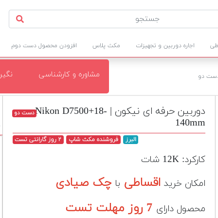
طی
اجاره دوربین و تجهیزات
مکث پلاس
افزودن محصول دست دوم
مشاوره و کارشناسی
نگی
ست دو
دوربین حرفه ای نیکون | Nikon D7500+18-
دست دو
140mm
د
البرز
فروشنده مکث شاپ
۲ روز گارانتی تست
کارکرد: 12K شات
اقساطی
چک صیادی
امکان خرید
با
7 روز مهلت تست
محصول دارای