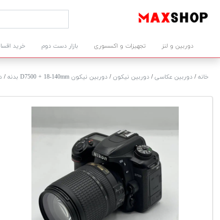
دوربین و لنز
تجهیزات و اکسسوری
بازار دست دوم
خرید اقسا
خانه
/
دوربین عکاسی
/
دوربین نیکون
/
دوربین نیکون D7500 + 18-140mm بدنه
/
د