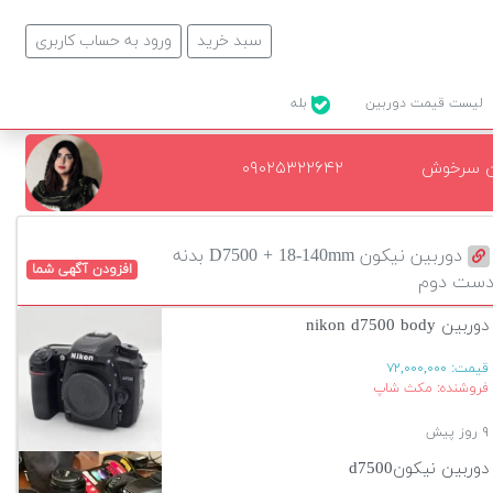
سبد خرید
ورود به حساب کاربری
لیست قیمت دوربین
بله
ن سرخوش
۰۹۰۲۵۳۲۲۶۴۲
دوربین نیکون D7500 + 18-140mm بدنه
افزودن آگهی شما
ست دوم
دوربین nikon d7500 body
قیمت:
۷۲,۰۰۰,۰۰۰
فروشنده: مکث شاپ
۹ روز پیش
دوربین نیکونd7500