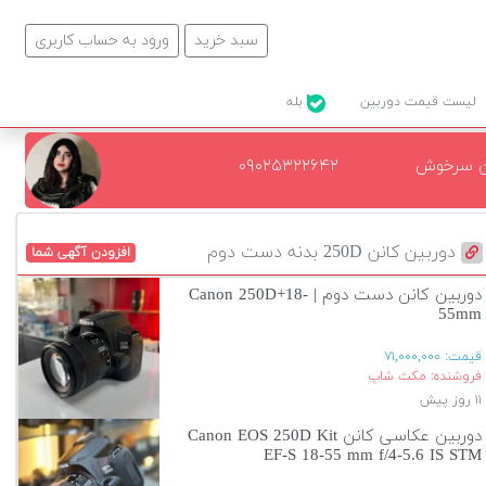
سبد خرید
ورود به حساب کاربری
لیست قیمت دوربین
بله
ن سرخوش
۰۹۰۲۵۳۲۲۶۴۲
دوربین کانن 250D بدنه دست دوم
افزودن آگهی شما
دوربین کانن دست دوم | Canon 250D+18-
55mm
قیمت:
۷۱,۰۰۰,۰۰۰
فروشنده: مکث شاپ
۱۱ روز پیش
دوربین عکاسی کانن Canon EOS 250D Kit
EF-S 18-55 mm f/4-5.6 IS STM