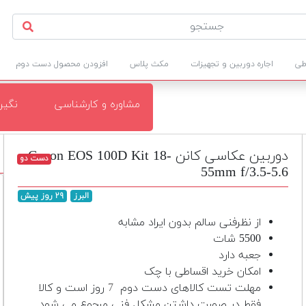
طی
اجاره دوربین و تجهیزات
مکث پلاس
افزودن محصول دست دوم
مشاوره و کارشناسی
نگی
دوربین عکاسی کانن Canon EOS 100D Kit 18-
دست دو
55mm f/3.5-5.6
البرز
۲۹ روز پیش
از نظرفنی سالم بدون ایراد مشابه
5500 شات
جعبه دارد
امکان خرید اقساطی با چک
مهلت تست کالاهای دست دوم
7
روز است و کالا
فقط در صورت داشتن مشکل فنی مرجوع می شود